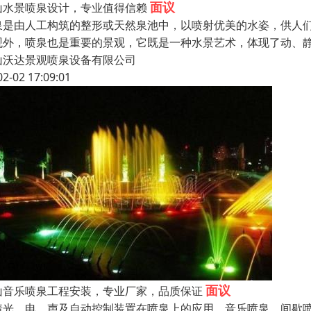
面议
山水景喷泉设计，专业值得信赖
泉是由人工构筑的整形或天然泉池中，以喷射优美的水姿，供人
观外，喷泉也是重要的景观，它既是一种水景艺术，体现了动、
山沃达景观喷泉设备有限公司
02-02 17:09:01
面议
山音乐喷泉工程安装，专业厂家，品质保证
着光、电、声及自动控制装置在喷泉上的应用，音乐喷泉、间歇