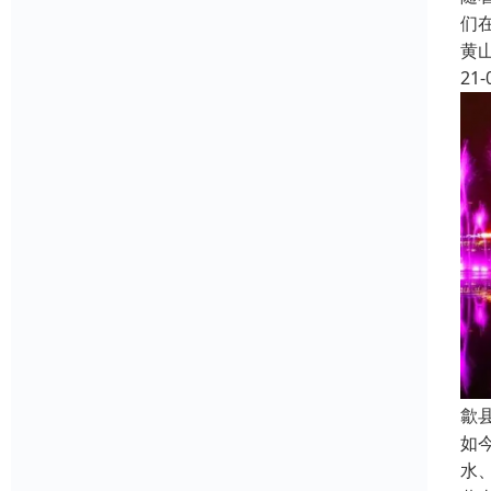
们
黄
21-
歙
如
水