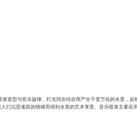
喷泉造型与音乐旋律、灯光同步结合而产生千变万化的水景，反
起人们沉思雀跃的情绪而得到水美的艺术享受。音乐喷泉主要应