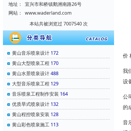
地址：
宜兴市和桥镇鹅洲南路26号
网站：
www.waderland.com
本站共被浏览过 7007540 次
黄山音乐喷泉设计
172
价
黄山大型喷泉工程
170
我
黄山水景喷泉设计
488
设
大型音乐喷泉工程
129
音乐喷泉工程制作安装
164
公
优质旱式喷泉设计
132
的
黄山程控喷泉安装
128
音
黄山彩色喷泉施工
113