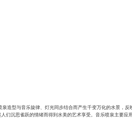
喷泉造型与音乐旋律、灯光同步结合而产生千变万化的水景，反
起人们沉思雀跃的情绪而得到水美的艺术享受。音乐喷泉主要应