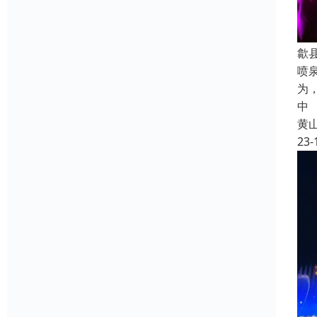
歙
喷
为
中
黄
23-