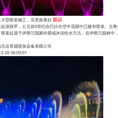
面议
县大型喷泉施工，实景效果好
泉起源很早，公元前6世纪在巴比伦空中花园中已建有喷泉。古
，喷泉起源于伊斯兰国家的斋戒沐浴给水方法。在伊斯兰园林中
山沃达景观喷泉设备有限公司
12-20 06:09:01