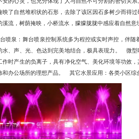
不安的心灵，也充分体现了人与自然不可分割的密切关系
掩映了自然堆积状的石形，去除了该区因石多树少而得过
的溪流，树荫掩映，小桥流水，朦朦胧胧中感应着自然
台喷泉：舞台喷泉控制系统多为程控或实时声控，伴随
的水、声、光、色达到完美地结合，极具表现力。 微型
工作时产生的负离子，具有净化空气、美化环境等功效，
饰和办公场所的理想产品。 其它水景应用：各类小区综