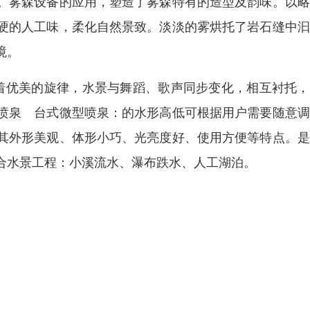
。雾森设备的应用，塑造了雾森特有的造型及韵味。以略
硬的人工味，柔化自然景致。淡淡的雾烘托了岩石缝中汩
意境。
着优美的旋律，水景与舞蹈、歌声同步变化，相互衬托，
喷泉 台式微型喷泉：的水形高低可根据用户需要随意调
其外形美观、体形小巧、光亮度好、使用方便等特点。是
合水景工程：小溪流水、瀑布跌水、人工湖泊。