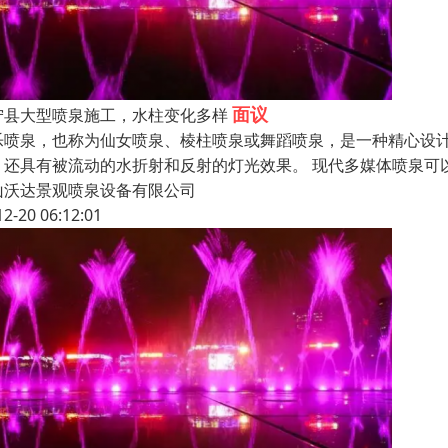
面议
宁县大型喷泉施工，水柱变化多样
乐喷泉，也称为仙女喷泉、棱柱喷泉或舞蹈喷泉，是一种精心设计
，还具有被流动的水折射和反射的灯光效果。 现代多媒体喷泉可
山沃达景观喷泉设备有限公司
12-20 06:12:01