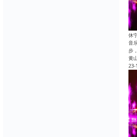
休
音
步
黄
23-