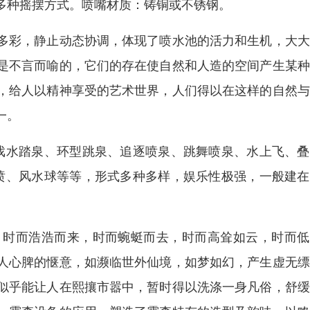
多种摇摆方式。喷嘴材质：铸铜或不锈钢。
多彩，静止动态协调，体现了喷水池的活力和生机，大大
是不言而喻的，它们的存在使自然和人造的空间产生某种
，给人以精神享受的艺术世界，人们得以在这样的自然与
之一。
戏水踏泉、环型跳泉、追逐喷泉、跳舞喷泉、水上飞、叠
喷、风水球等等，形式多种多样，娱乐性极强，一般建在
。时而浩浩而来，时而蜿蜓而去，时而高耸如云，时而低
人心脾的惬意，如濒临世外仙境，如梦如幻，产生虚无缥
似乎能让人在熙攘市嚣中，暂时得以洗涤一身凡俗，舒缓