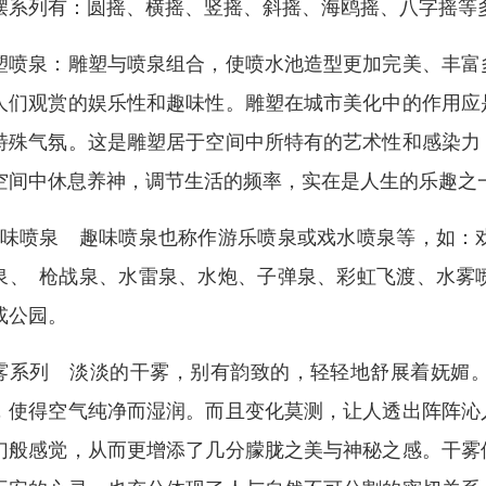
摆系列有：圆摇、横摇、竖摇、斜摇、海鸥摇、八字摇等
塑喷泉：雕塑与喷泉组合，使喷水池造型更加完美、丰富
人们观赏的娱乐性和趣味性。雕塑在城市美化中的作用应
特殊气氛。这是雕塑居于空间中所特有的艺术性和感染力
空间中休息养神，调节生活的频率，实在是人生的乐趣
味喷泉 趣味喷泉也称作游乐喷泉或戏水喷泉等，如：
泉、 枪战泉、水雷泉、水炮、子弹泉、彩虹飞渡、水雾
或公园。
雾系列 淡淡的干雾，别有韵致的，轻轻地舒展着妩媚
，使得空气纯净而湿润。而且变化莫测，让人透出阵阵沁
幻般感觉，从而更增添了几分朦胧之美与神秘之感。干雾