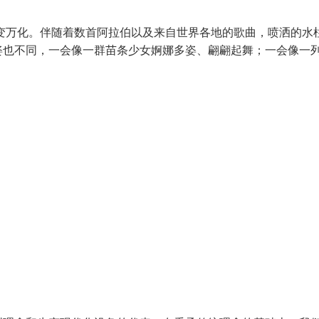
千变万化。伴随着数首阿拉伯以及来自世界各地的歌曲，喷洒的水
姿也不同，一会像一群苗条少女婀娜多姿、翩翩起舞；一会像一