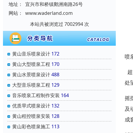
地址：
宜兴市和桥镇鹅洲南路26号
网站：
www.waderland.com
本站共被浏览过 7002994 次
黄山音乐喷泉设计
172
喷
黄山大型喷泉工程
170
超
黄山水景喷泉设计
488
处
大型音乐喷泉工程
129
音乐喷泉工程制作安装
164
摇
优质旱式喷泉设计
132
及
黄山程控喷泉安装
128
成
黄山彩色喷泉施工
113