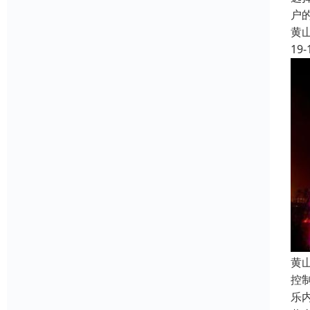
户
黄
19-
黄
控
乐