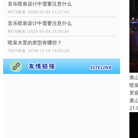
音乐喷泉设计中需要注意什么
9872阅读 2020-02-06 21:27:45
音乐喷泉设计中需要注意什么
8670阅读 2020-02-04 21:55:30
喷泉水景的类型有哪些？
7837阅读 2019-12-19 16:02:35
黄
喷
景
黄
21-