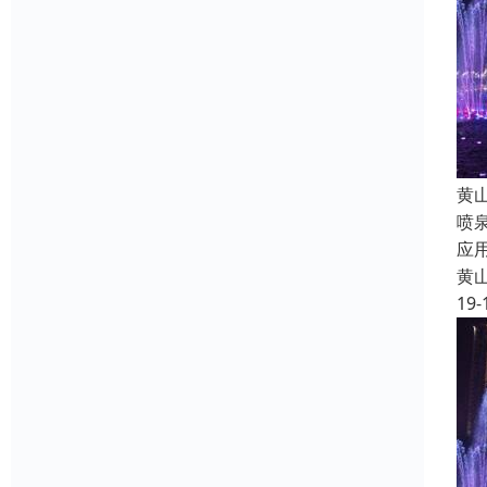
黄
喷
应
黄
19-