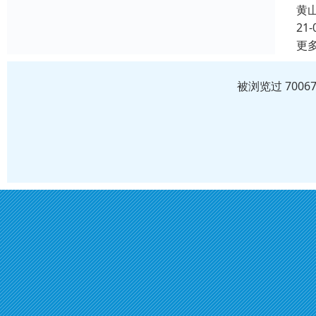
黄
21-
更
被浏览过 700