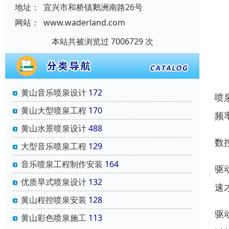
地址：
宜兴市和桥镇鹅洲南路26号
网站：
www.waderland.com
本站共被浏览过 7006729 次
黄山音乐喷泉设计
172
喷
黄山大型喷泉工程
170
频
黄山水景喷泉设计
488
数
大型音乐喷泉工程
129
音乐喷泉工程制作安装
164
驱
优质旱式喷泉设计
132
速
黄山程控喷泉安装
128
驱
黄山彩色喷泉施工
113