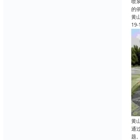
喷
的
黄
19-
黄
通
题