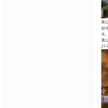
黄
如
水
黄
21-