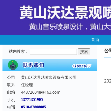
首页
公
站内搜索：
公司：
黄山沃达景观喷泉设备有限公司
20
联系：
任经理
邮箱：
448726048@163.com
手机：
13771351905
电话：
0510-87808085