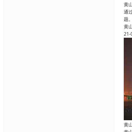
黄
通
题
黄
21-
黄