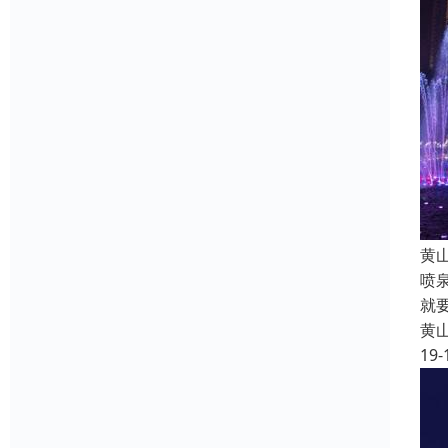
黄
喷
就
黄
19-