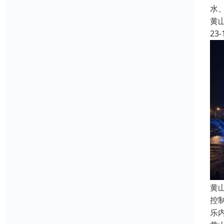
水
黄
23-
黄
控
乐