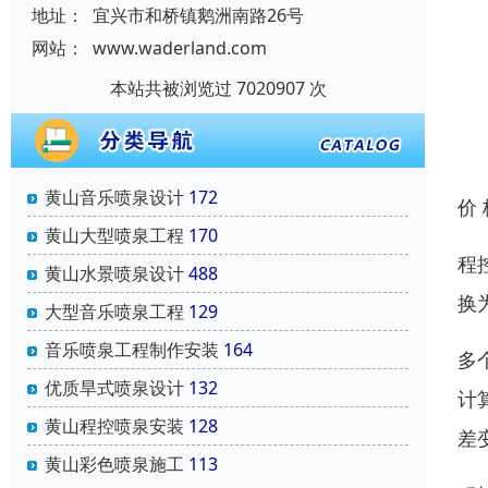
地址：
宜兴市和桥镇鹅洲南路26号
网站：
www.waderland.com
本站共被浏览过 7020907 次
黄山音乐喷泉设计
172
价
黄山大型喷泉工程
170
程
黄山水景喷泉设计
488
换
大型音乐喷泉工程
129
音乐喷泉工程制作安装
164
多
优质旱式喷泉设计
132
计
黄山程控喷泉安装
128
差
黄山彩色喷泉施工
113