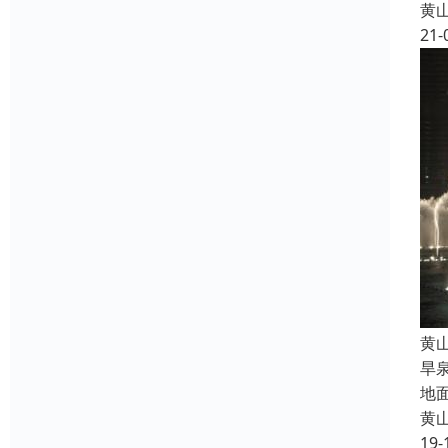
黄
21-
黄
旱
地
黄
19-