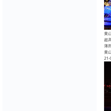
黄
超
薄
黄
21-