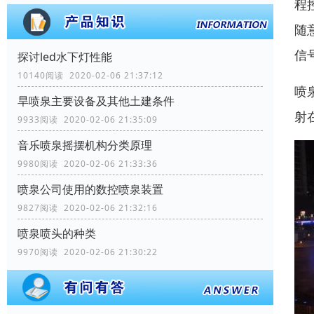
程
随
信
探讨led水下灯性能
10140阅读 2020-02-06 21:37:12
喷
旱喷泉主要设备及其他土建条件
射
9933阅读 2020-02-06 21:35:09
音乐喷泉摇摆机构分类原理
9980阅读 2020-02-06 21:33:36
喷泉公司使用的数控喷泉装置
9827阅读 2020-02-06 21:32:16
喷泉喷头的种类
9970阅读 2020-02-06 21:30:22