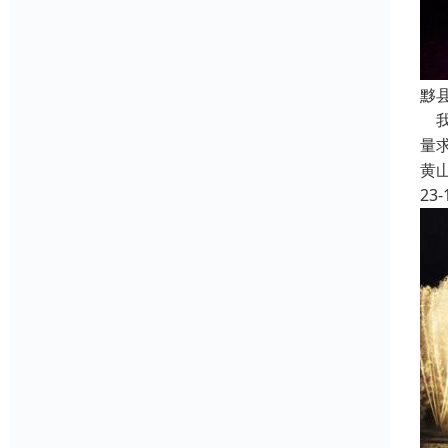
黟
我
量
黄
23-