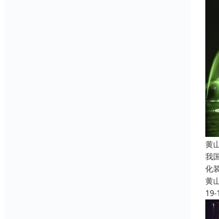
黄
我
化
黄
19-