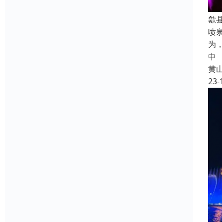
歙
喷
为
中
黄
23-