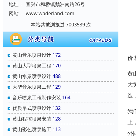
地址：
宜兴市和桥镇鹅洲南路26号
网站：
www.waderland.com
本站共被浏览过 7003539 次
黄山音乐喷泉设计
172
价
黄山大型喷泉工程
170
黄
黄山水景喷泉设计
488
大
大型音乐喷泉工程
129
造
音乐喷泉工程制作安装
164
优质旱式喷泉设计
132
我
黄山程控喷泉安装
128
上
黄山彩色喷泉施工
113
外