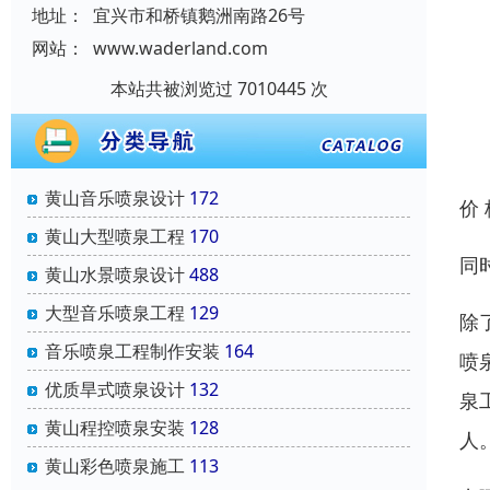
地址：
宜兴市和桥镇鹅洲南路26号
网站：
www.waderland.com
本站共被浏览过 7010445 次
黄山音乐喷泉设计
172
价
黄山大型喷泉工程
170
同
黄山水景喷泉设计
488
大型音乐喷泉工程
129
除
音乐喷泉工程制作安装
164
喷
优质旱式喷泉设计
132
泉
黄山程控喷泉安装
128
人
黄山彩色喷泉施工
113