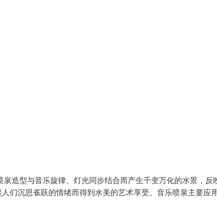
喷泉造型与音乐旋律、灯光同步结合而产生千变万化的水景，反
起人们沉思雀跃的情绪而得到水美的艺术享受。音乐喷泉主要应