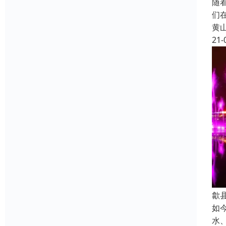
随
们
黄
21-
歙
如
水