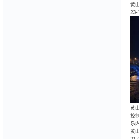
黄
23-
黄
控
乐
黄
21-