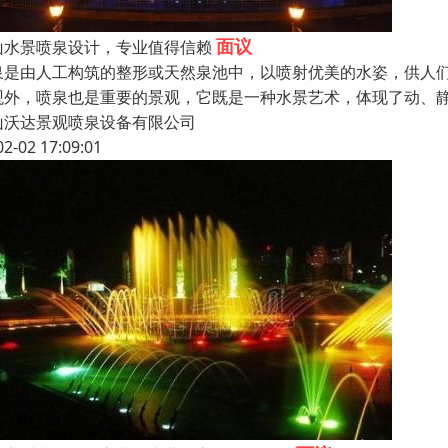
面议
山水景喷泉设计，专业值得信赖
泉是由人工构筑的整形或天然泉池中，以喷射优美的水姿，供人
观外，喷泉也是重要的景观，它既是一种水景艺术，体现了动、
山沃达景观喷泉设备有限公司
02-02 17:09:01