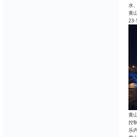
水
黄
23-
黄
控
乐