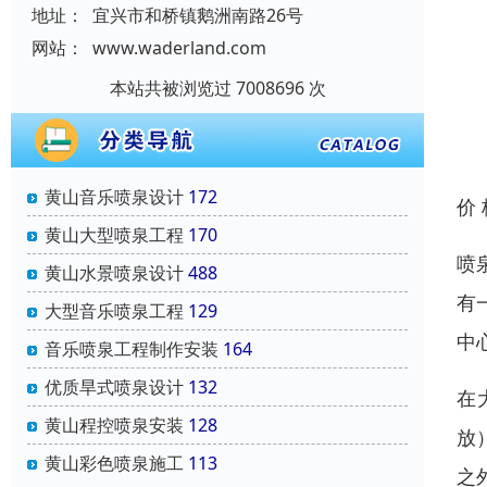
地址：
宜兴市和桥镇鹅洲南路26号
网站：
www.waderland.com
本站共被浏览过 7008696 次
黄山音乐喷泉设计
172
价
黄山大型喷泉工程
170
喷
黄山水景喷泉设计
488
有
大型音乐喷泉工程
129
中
音乐喷泉工程制作安装
164
优质旱式喷泉设计
132
在
黄山程控喷泉安装
128
放
黄山彩色喷泉施工
113
之