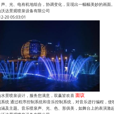
、声、光、电有机地组合，协调变化，呈现出一幅幅美妙的画面。
山沃达景观喷泉设备有限公司
12-20 05:03:01
面议
山水景喷泉设计，服务您满意，双赢皆欢喜
制系统 通过程序控制系统和音乐控制系统，对音乐进行编程，使
内涵及主题。音乐喷泉声、光、色、形俱美，如舞台上的表演激