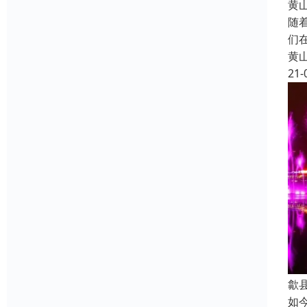
黄
随
们
黄
21-
歙
如