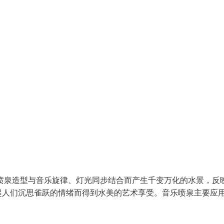
喷泉造型与音乐旋律、灯光同步结合而产生千变万化的水景，反
起人们沉思雀跃的情绪而得到水美的艺术享受。音乐喷泉主要应