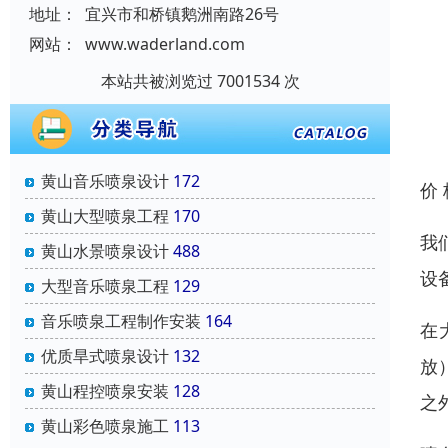
地址：
宜兴市和桥镇鹅洲南路26号
网站：
www.waderland.com
本站共被浏览过 7001534 次
黄山音乐喷泉设计
172
价
黄山大型喷泉工程
170
我
黄山水景喷泉设计
488
设
大型音乐喷泉工程
129
音乐喷泉工程制作安装
164
在
优质旱式喷泉设计
132
放
黄山程控喷泉安装
128
之
黄山彩色喷泉施工
113