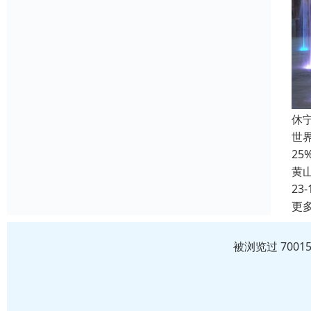
休
世界
2
黄
23-
更
被浏览过 700