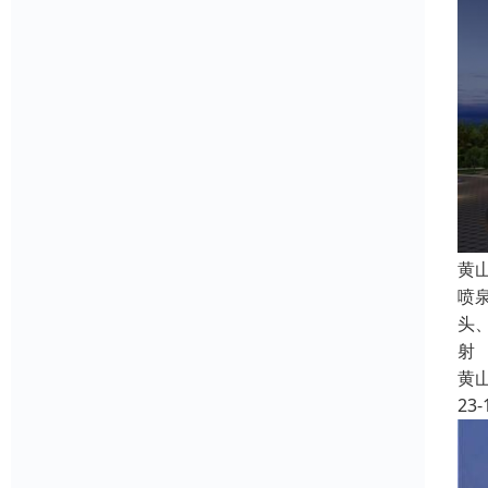
黄
喷
头
射
黄
23-