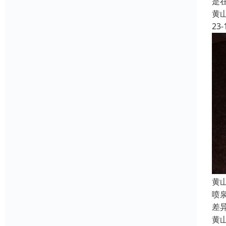
是
黄
23-
黄
喷
差
黄