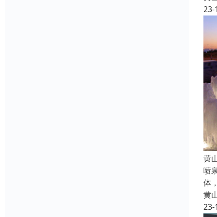
23-
黄
喷
体
黄
23-