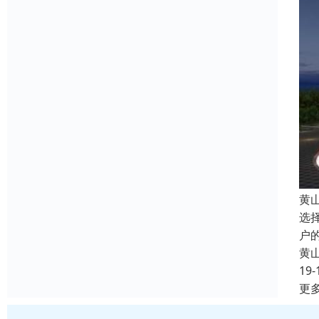
黄
选
户
黄
19-
更