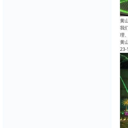
黄
我
理
黄
23-