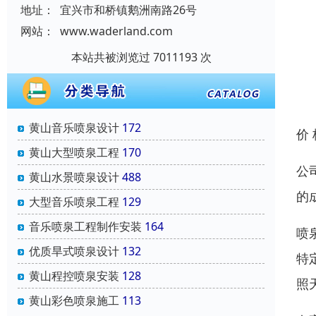
地址：
宜兴市和桥镇鹅洲南路26号
网站：
www.waderland.com
本站共被浏览过 7011193 次
黄山音乐喷泉设计
172
价
黄山大型喷泉工程
170
公
黄山水景喷泉设计
488
的
大型音乐喷泉工程
129
音乐喷泉工程制作安装
164
喷
优质旱式喷泉设计
132
特
黄山程控喷泉安装
128
照
黄山彩色喷泉施工
113