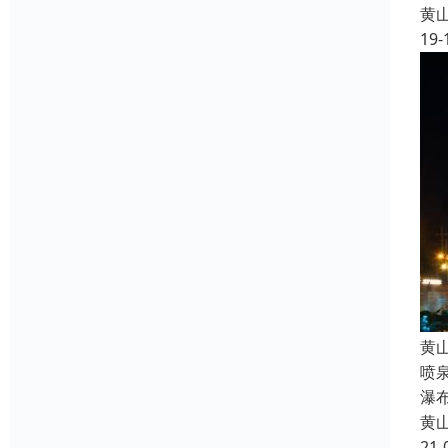
黄
19-
黄
喷
瀑
黄
21-