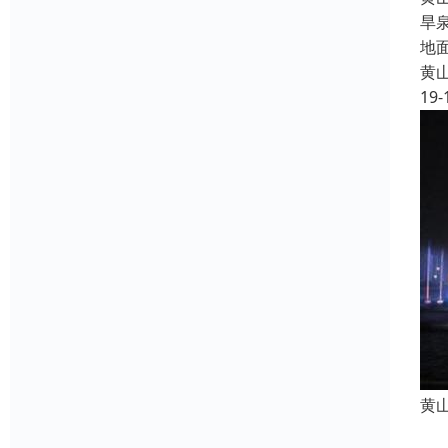
旱
地
黄
19-
黄
同