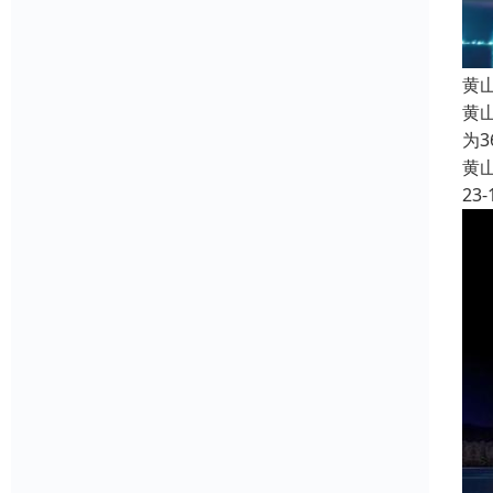
黄
黄
为
黄
23-