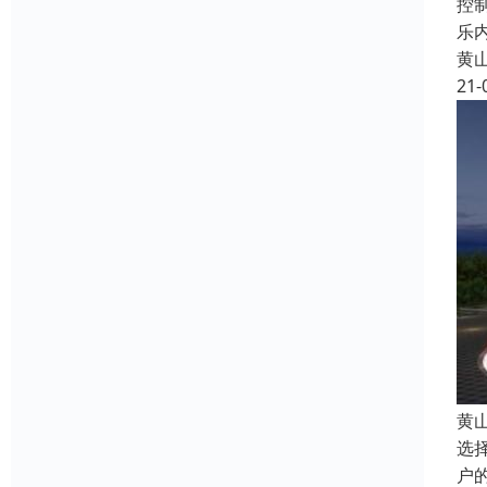
控
乐
黄
21-
黄
选
户