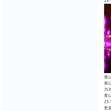
23-
黄
黄
为
黄
23-
更