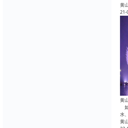
黄
21-
黄
如
水
黄