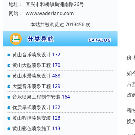
地址：
宜兴市和桥镇鹅洲南路26号
网站：
www.waderland.com
本站共被浏览过 7013456 次
黄山音乐喷泉设计
172
价
黄山大型喷泉工程
170
如
黄山水景喷泉设计
488
片
大型音乐喷泉工程
129
政
音乐喷泉工程制作安装
164
优质旱式喷泉设计
132
程
黄山程控喷泉安装
128
换
黄山彩色喷泉施工
113