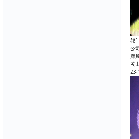
祁
公
辉
黄
23-