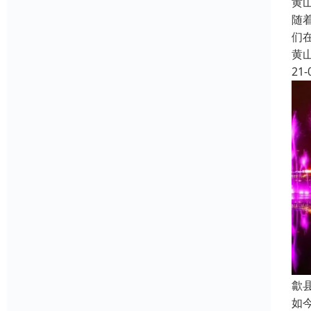
黄
随
们
黄
21-
歙
如