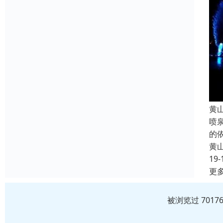
黄
喷
的
黄
19-
更
被浏览过 701