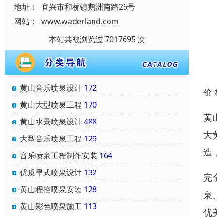
地址：
宜兴市和桥镇鹅洲南路26号
网站：
www.waderland.com
本站共被浏览过 7017695 次
黄山音乐喷泉设计
172
价
黄山大型喷泉工程
170
黄
黄山水景喷泉设计
488
大
大型音乐喷泉工程
129
造
音乐喷泉工程制作安装
164
优质旱式喷泉设计
132
完
黄山程控喷泉安装
128
泉
黄山彩色喷泉施工
113
优