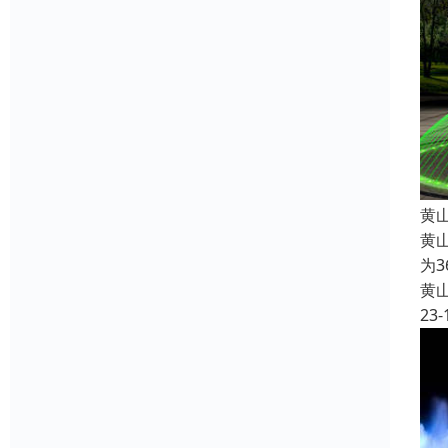
黄
黄
为
黄
23-