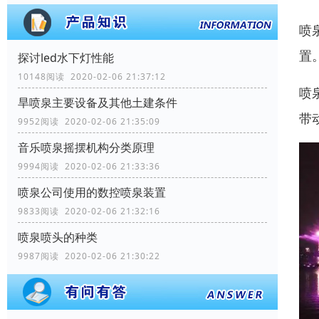
喷
置
探讨led水下灯性能
10148阅读 2020-02-06 21:37:12
喷
旱喷泉主要设备及其他土建条件
带
9952阅读 2020-02-06 21:35:09
音乐喷泉摇摆机构分类原理
9994阅读 2020-02-06 21:33:36
喷泉公司使用的数控喷泉装置
9833阅读 2020-02-06 21:32:16
喷泉喷头的种类
9987阅读 2020-02-06 21:30:22