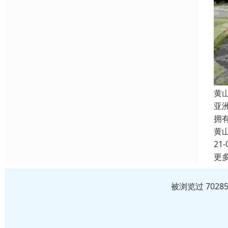
黄
亚
拥
黄
21-
更
被浏览过 702