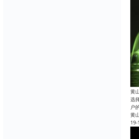
黄
选
户
黄
19-