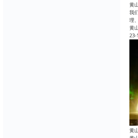
黄
我
理
黄
23-
黄