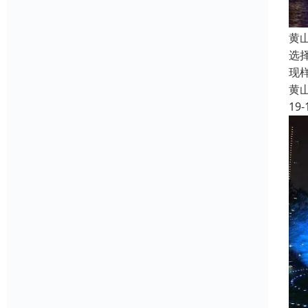
黄
选
现
黄
19-