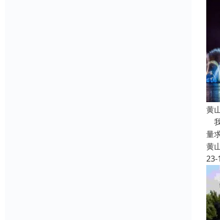
黄
我
量
黄
23-